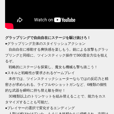
グラップリングで自由自在にステージを駆け抜けろ！
●グラップリング主体のスタイリッシュアクション
自由自在に移動する爽快感を楽しもう。銃による攻撃もグラッ
プリングと同様に、ツインスティック操作で360度全方位を狙え
るぞ。
戦略的にステージを探索し、魔女も機械も撃ち抜こう！
●スキルと戦略性が要求されるゲームプレイ
本作では、ツインスティックシューターならではの反応力と精
密さが求められる。ライフルやショットガンなど、6種類の個性
的な武器を瞬時に持ち替え敵を倒せ！
30種類以上のトリンケットを組み替えることで、能力をカス
タマイズすることも可能だ。
●プレイヤーの選択で変化するエンディング
人類は滅びかけていた。もうじき妖精たちに侵略され、文明は