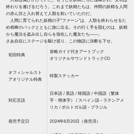
終わりを遂げるだろう。これまで妖精たちは、仲間の妖精を人間
の赤ん坊と入れ替えて人類を欺いていたのだ。
人間に育てられた妖精の子"ファーン"は、人類を終わらせるた
め相棒のパックとともに旅に出る。その行く手を阻むのは、妖精
から魔法を盗み出し自らを強化した魔女たち――。
さあ自在にステージを駆け巡り、この物語に決断を下せ。
攻略ガイド付きアートブック
初回特典
オリジナルサウンドトラックCD
オフィシャルスト
特製ステッカー
アオリジナル特典
日本語 / 英語 / 韓国語 / 中国語（繁体
対応言語
字・簡体字） / スペイン語 - ラテンアメ
リカ / ポルトガル語 - ブラジル
発売予定日
2024年6月20日（発売済）