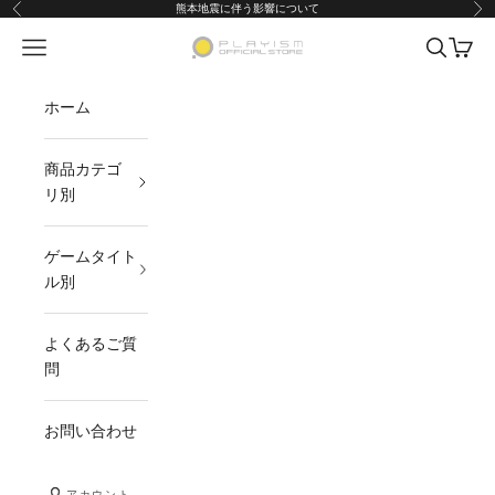
コンテンツへスキップ
熊本地震に伴う影響について
前へ
次
メニューを開く
検索を開
カート
PLAYISMオフィシャルストア
ホーム
商品カテゴ
リ別
ゲームタイト
ル別
よくあるご質
問
お問い合わせ
アカウント