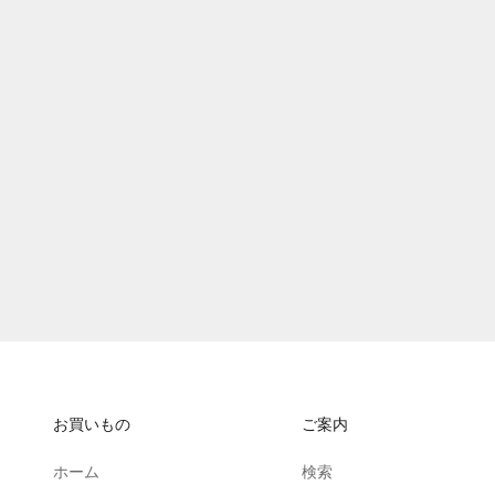
溶鉄のマルフーシャ ライカさんメモ帳
セール価格
¥1,500
お買いもの
ご案内
ホーム
検索