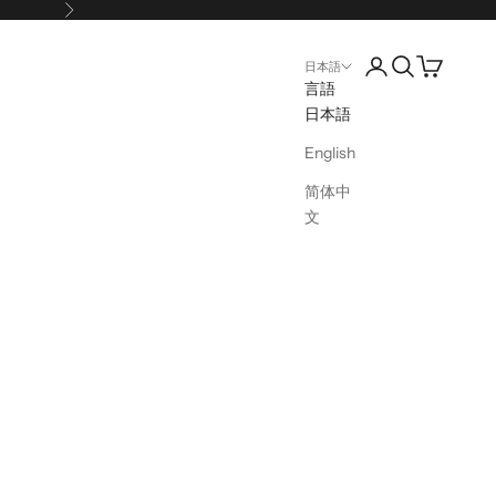
次へ
アカウントページ
検索を開く
カートを開
日本語
言語
日本語
English
简体中
文