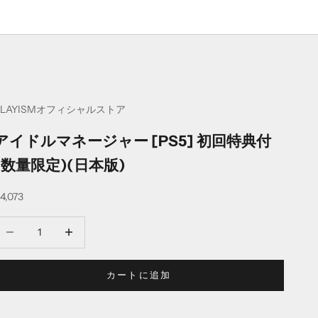
PLAYISMオフィシャルストア
アイドルマネージャー [PS5] 初回特典付
(数量限定)(日本版)
セール価格
4,073
数量を減らす
数量を減らす
カートに追加