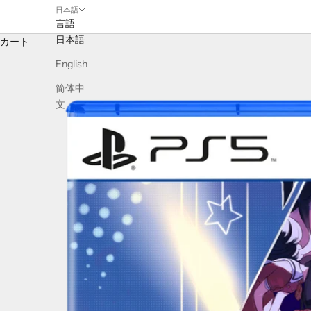
日本語
言語
日本語
カート
English
简体中
文