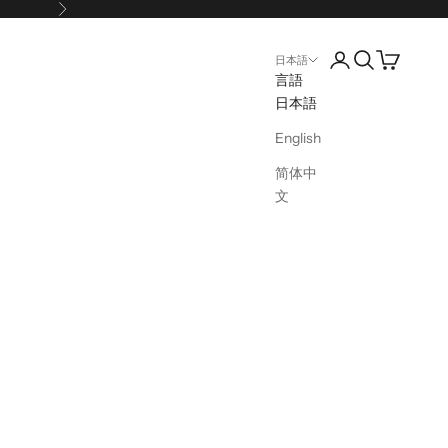
次へ
アカウントページ
検索を開く
カートを開
日本語
言語
日本語
English
简体中
文