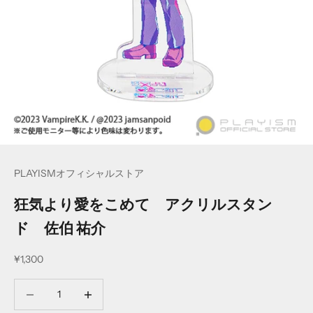
PLAYISMオフィシャルストア
狂気より愛をこめて アクリルスタン
ド 佐伯 祐介
セール価格
¥1,300
数量を減らす
数量を減らす