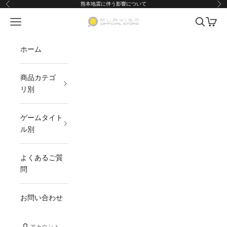
コンテンツへスキップ
熊本地震に伴う影響について
前へ
次
メニューを開く
検索を開
カート
PLAYISMオフィシャルストア
ホーム
商品カテゴ
リ別
ゲームタイト
ル別
よくあるご質
問
お問い合わせ
アカウント