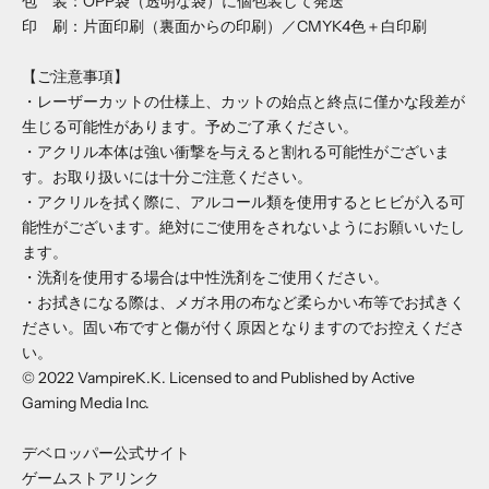
包 装：OPP袋（透明な袋）に個包装して発送
印 刷：片面印刷（裏面からの印刷）／CMYK4色＋白印刷
【ご注意事項】
・レーザーカットの仕様上、カットの始点と終点に僅かな段差が
生じる可能性があります。予めご了承ください。
・アクリル本体は強い衝撃を与えると割れる可能性がございま
す。お取り扱いには十分ご注意ください。
・アクリルを拭く際に、アルコール類を使用するとヒビが入る可
能性がございます。絶対にご使用をされないようにお願いいたし
ます。
・洗剤を使用する場合は中性洗剤をご使用ください。
・お拭きになる際は、メガネ用の布など柔らかい布等でお拭きく
ださい。固い布ですと傷が付く原因となりますのでお控えくださ
い。
©︎ 2022 VampireK.K. Licensed to and Published by Active
Gaming Media Inc.
デベロッパー公式サイト
ゲームストアリンク