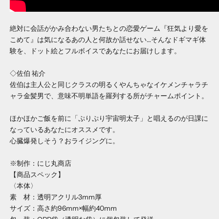
絶対に会話がかみ合わない男たちとの恋愛ゲーム『狂気より愛を
こめて』は気になるあの人と何故か話せない…そんなドギマギ体
験を、ドット絵とフルボイスであなたにお届けします。
◇佐伯 祐介
佐伯は主人公と同じクラスの明るくやんちゃなイケメンチャラチ
ャラ金髪男で、意味不明単語を羅列する所がチャームポイント。
ほかほかご飯を前に「ぷりぷり宇宙明太子」と唱えるのが日課に
なっているあなたにオススメです。
心臓爆発しそう？おライジングに。
※制作：にじ丸商店
【商品スペック】
〈本体〉
素 材：透明アクリル3mm厚
サイズ：高さ約96mm×幅約40mm