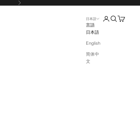
次へ
アカウントページ
検索を開く
カートを開
日本語
言語
日本語
English
简体中
文