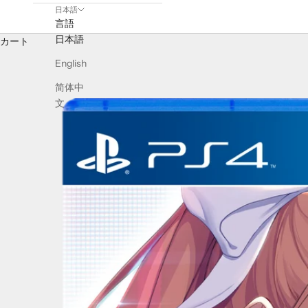
日本語
言語
日本語
カート
English
简体中
文