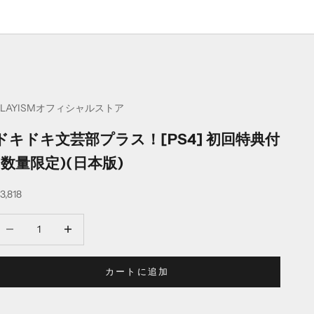
PLAYISMオフィシャルストア
ドキドキ文芸部プラス！[PS4] 初回特典付
(数量限定)(日本版)
セール価格
3,818
数量を減らす
数量を減らす
カートに追加