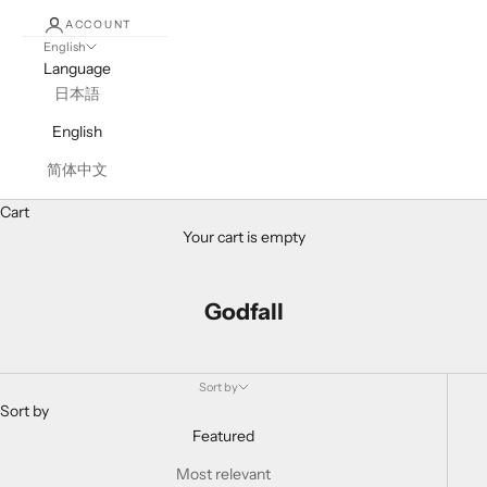
ACCOUNT
English
Language
日本語
English
简体中文
Cart
Your cart is empty
Godfall
Sort by
Sort by
Featured
Most relevant