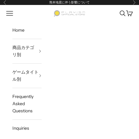
Skip to content
熊本地震に伴う影響について
Previous
Ne
Open navigation menu
Open sea
Open c
PLAYISMオフィシャルストア
Home
商品カテゴ
リ別
ゲームタイト
ル別
Frequently
Asked
Questions
Inquiries