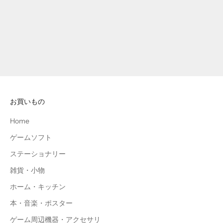
Add to cart
Add to cart
Godfall [PS5] 通常版(日本版)
Godfall Ascended Edition [PS5]
(日本版)
Sale price
¥7,900
Sale price
¥12,400
お買いもの
Home
ゲームソフト
ステーショナリー
雑貨・小物
ホーム・キッチン
本・音楽・ポスター
ゲーム周辺機器・アクセサリ