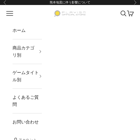
コンテンツへスキップ
熊本地震に伴う影響について
前へ
次
メニューを開く
検索を開
カート
PLAYISMオフィシャルストア
ホーム
商品カテゴ
リ別
ゲームタイト
ル別
よくあるご質
問
お問い合わせ
アカウント